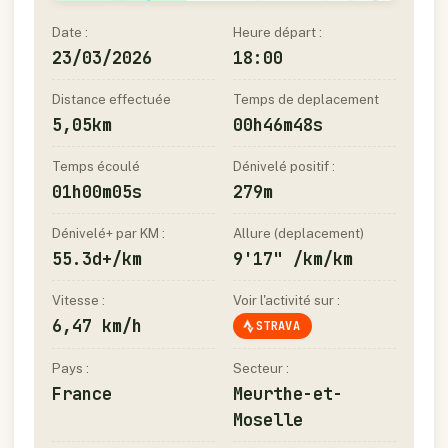
Date :
Heure départ :
23/03/2026
18:00
Distance effectuée
Temps de deplacement
5,05km
00h46m48s
Temps écoulé
Dénivelé positif :
01h00m05s
279m
Dénivelé+ par KM :
Allure (deplacement)
55.3d+/km
9'17" /km/km
Vitesse :
Voir l'activité sur :
6,47 km/h
STRAVA
Pays :
Secteur :
France
Meurthe-et-
Moselle