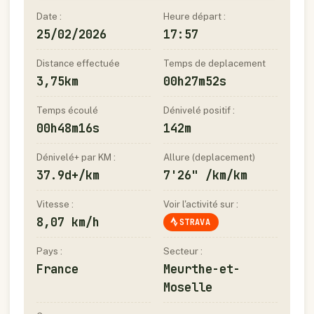
Date :
Heure départ :
25/02/2026
17:57
Distance effectuée
Temps de deplacement
3,75km
00h27m52s
Temps écoulé
Dénivelé positif :
00h48m16s
142m
Dénivelé+ par KM :
Allure (deplacement)
37.9d+/km
7'26" /km/km
Vitesse :
Voir l'activité sur :
8,07 km/h
STRAVA
Pays :
Secteur :
France
Meurthe-et-
Moselle