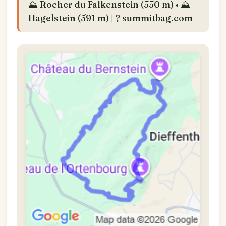
⛰️ Rocher du Falkenstein (550 m) • ⛰️
Hagelstein (591 m) | ? summitbag.com