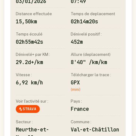
03/01/2026
07:49
Distance effectuée
Temps de deplacement
15,50km
02h14m20s
Temps écoulé
Dénivelé positif :
02h55m42s
452m
Dénivelé+ par KM :
Allure (deplacement)
29.2d+/km
8'40" /km/km
Vitesse :
Télécharger la trace :
6,92 km/h
GPX
(mini)
Voir l'activité sur :
Pays :
France
STRAVA
Secteur :
Commune :
Meurthe-et-
Val-et-Châtillon