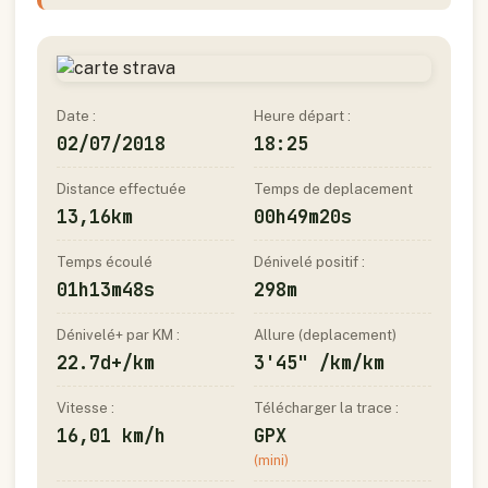
Date :
Heure départ :
02/07/2018
18:25
Distance effectuée
Temps de deplacement
13,16km
00h49m20s
Temps écoulé
Dénivelé positif :
01h13m48s
298m
Dénivelé+ par KM :
Allure (deplacement)
22.7d+/km
3'45" /km/km
Vitesse :
Télécharger la trace :
16,01 km/h
GPX
(mini)