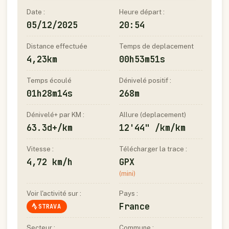
Date :
Heure départ :
05/12/2025
20:54
Distance effectuée
Temps de deplacement
4,23km
00h53m51s
Temps écoulé
Dénivelé positif :
01h28m14s
268m
Dénivelé+ par KM :
Allure (deplacement)
63.3d+/km
12'44" /km/km
Vitesse :
Télécharger la trace :
4,72 km/h
GPX
(mini)
Voir l'activité sur :
Pays :
France
STRAVA
Secteur :
Commune :