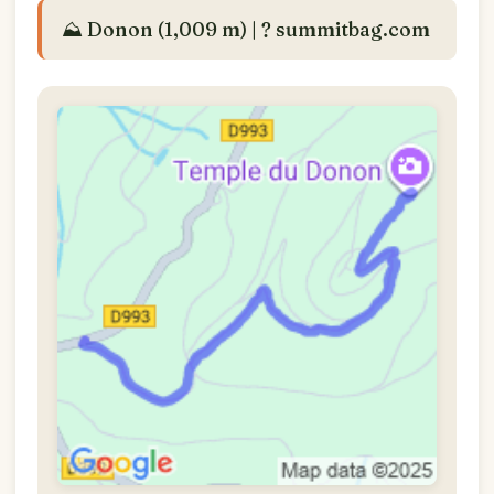
⛰️ Donon (1,009 m) | ? summitbag.com