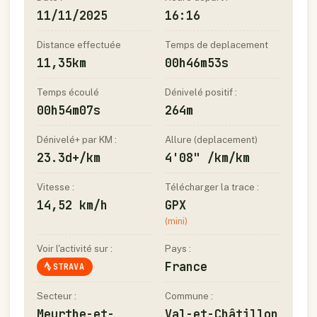
11/11/2025
16:16
Distance effectuée
Temps de deplacement
11,35km
00h46m53s
Temps écoulé
Dénivelé positif :
00h54m07s
264m
Dénivelé+ par KM :
Allure (deplacement)
23.3d+/km
4'08" /km/km
Vitesse :
Télécharger la trace :
14,52 km/h
GPX
(mini)
Voir l'activité sur :
Pays :
France
STRAVA
Secteur :
Commune :
Meurthe-et-
Val-et-Châtillon