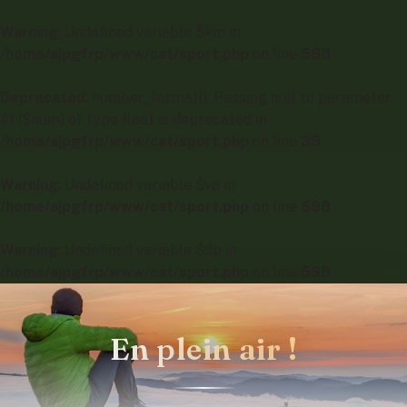
Warning
: Undefined variable $km in
/home/ajpgfrp/www/cat/sport.php
on line
598
Deprecated
: number_format(): Passing null to parameter
#1 ($num) of type float is deprecated in
/home/ajpgfrp/www/cat/sport.php
on line
39
Warning
: Undefined variable $va in
/home/ajpgfrp/www/cat/sport.php
on line
598
Warning
: Undefined variable $dp in
/home/ajpgfrp/www/cat/sport.php
on line
598
En plein air !