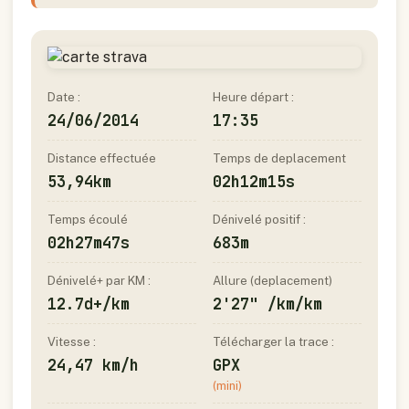
Date :
Heure départ :
24/06/2014
17:35
Distance effectuée
Temps de deplacement
53,94km
02h12m15s
Temps écoulé
Dénivelé positif :
02h27m47s
683m
Dénivelé+ par KM :
Allure (deplacement)
12.7d+/km
2'27" /km/km
Vitesse :
Télécharger la trace :
24,47 km/h
GPX
(mini)