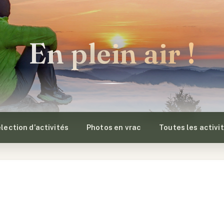
En plein air !
lection d’activités
Photos en vrac
Toutes les activi