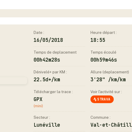
Date :
Heure départ :
16/05/2018
18:55
Temps de deplacement
Temps écoulé
00h42m28s
00h59m46s
Dénivelé+ par KM :
Allure (deplacement)
22.5d+/km
3'28" /km/km
Télécharger la trace :
Voir l'activité sur :
GPX
STRAVA
(mini)
Secteur :
Commune :
Lunéville
Val-et-Châtill