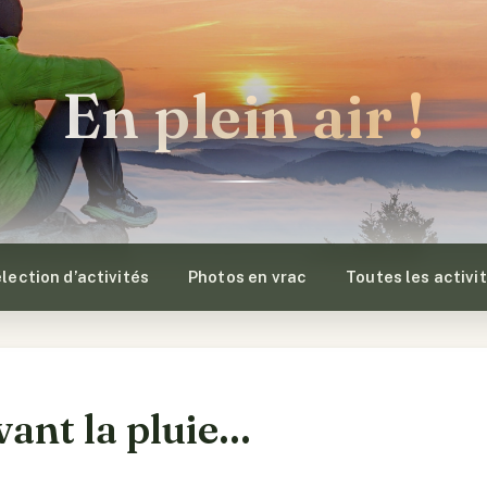
En plein air !
lection d’activités
Photos en vrac
Toutes les activi
vant la pluie...