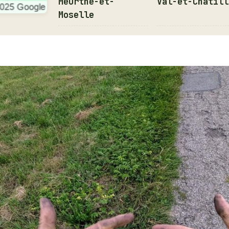
Meurthe-et-
Val-et-Châtill
Moselle