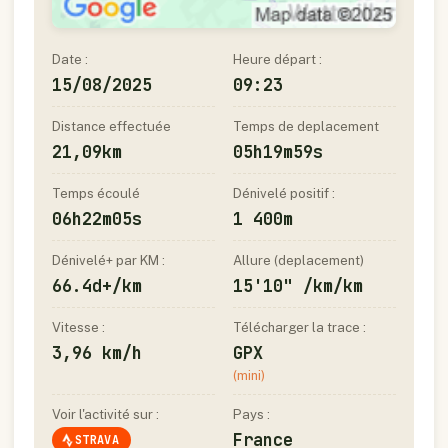
Date :
Heure départ :
15/08/2025
09:23
Distance effectuée
Temps de deplacement
21,09km
05h19m59s
Temps écoulé
Dénivelé positif :
06h22m05s
1 400m
Dénivelé+ par KM :
Allure (deplacement)
66.4d+/km
15'10" /km/km
Vitesse :
Télécharger la trace :
3,96 km/h
GPX
(mini)
Voir l'activité sur :
Pays :
France
STRAVA