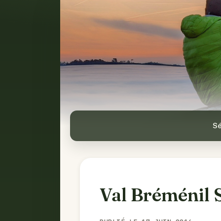
Sé
Val Bréménil 