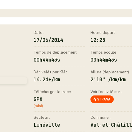
Date :
Heure départ :
17/06/2014
12:25
Temps de deplacement
Temps écoulé
00h44m43s
00h44m43s
Dénivelé+ par KM :
Allure (deplacement)
14.2d+/km
2'10" /km/km
Télécharger la trace :
Voir l'activité sur :
GPX
STRAVA
(mini)
Secteur :
Commune :
Lunéville
Val-et-Châtill