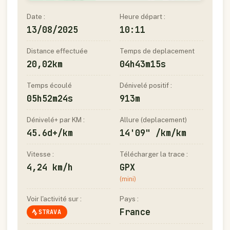
Date :
Heure départ :
13/08/2025
10:11
Distance effectuée
Temps de deplacement
20,02km
04h43m15s
Temps écoulé
Dénivelé positif :
05h52m24s
913m
Dénivelé+ par KM :
Allure (deplacement)
45.6d+/km
14'09" /km/km
Vitesse :
Télécharger la trace :
4,24 km/h
GPX
(mini)
Voir l'activité sur :
Pays :
France
STRAVA