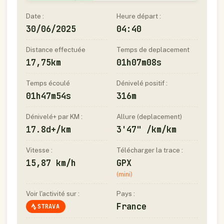
Date :
Heure départ :
30/06/2025
04:40
Distance effectuée
Temps de deplacement
17,75km
01h07m08s
Temps écoulé
Dénivelé positif :
01h47m54s
316m
Dénivelé+ par KM :
Allure (deplacement)
17.8d+/km
3'47" /km/km
Vitesse :
Télécharger la trace :
15,87 km/h
GPX
(mini)
Voir l'activité sur :
Pays :
France
STRAVA