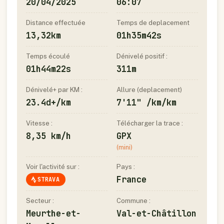
20/04/2025
06:07
Distance effectuée
Temps de deplacement
13,32km
01h35m42s
Temps écoulé
Dénivelé positif :
01h44m22s
311m
Dénivelé+ par KM :
Allure (deplacement)
23.4d+/km
7'11" /km/km
Vitesse :
Télécharger la trace :
8,35 km/h
GPX
(mini)
Voir l'activité sur :
Pays :
France
STRAVA
Secteur :
Commune :
Meurthe-et-
Val-et-Châtillon