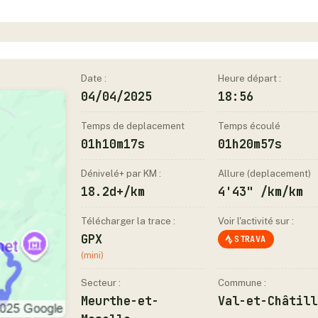
Date :
Heure départ :
04/04/2025
18:56
Temps de deplacement
Temps écoulé
01h10m17s
01h20m57s
Dénivelé+ par KM :
Allure (deplacement)
18.2d+/km
4'43" /km/km
Télécharger la trace :
Voir l'activité sur :
GPX
STRAVA
(mini)
Secteur :
Commune :
Meurthe-et-
Val-et-Châtill