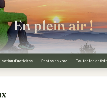
En plein air !
lection d’activités
Photos en vrac
Toutes les activi
ux