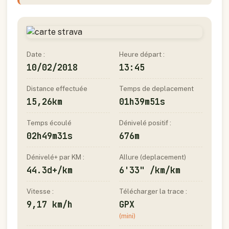
Date :
Heure départ :
10/02/2018
13:45
Distance effectuée
Temps de deplacement
15,26km
01h39m51s
Temps écoulé
Dénivelé positif :
02h49m31s
676m
Dénivelé+ par KM :
Allure (deplacement)
44.3d+/km
6'33" /km/km
Vitesse :
Télécharger la trace :
9,17 km/h
GPX
(mini)