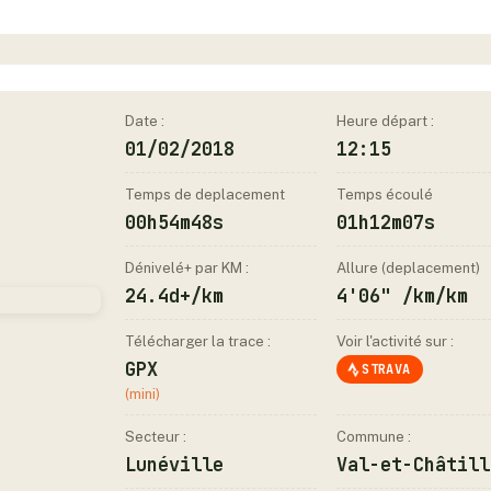
Date :
Heure départ :
01/02/2018
12:15
Temps de deplacement
Temps écoulé
00h54m48s
01h12m07s
Dénivelé+ par KM :
Allure (deplacement)
24.4d+/km
4'06" /km/km
Télécharger la trace :
Voir l'activité sur :
GPX
STRAVA
(mini)
Secteur :
Commune :
Lunéville
Val-et-Châtill