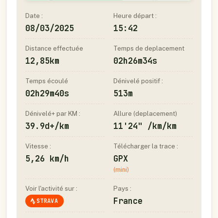
Date :
Heure départ :
08/03/2025
15:42
Distance effectuée
Temps de deplacement
12,85km
02h26m34s
Temps écoulé
Dénivelé positif :
02h29m40s
513m
Dénivelé+ par KM :
Allure (deplacement)
39.9d+/km
11'24" /km/km
Vitesse :
Télécharger la trace :
5,26 km/h
GPX
(mini)
Voir l'activité sur :
Pays :
France
STRAVA