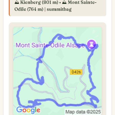
⛰️ Kienberg (801 m) • ⛰️ Mont Sainte-
Odile (764 m) | summitbag