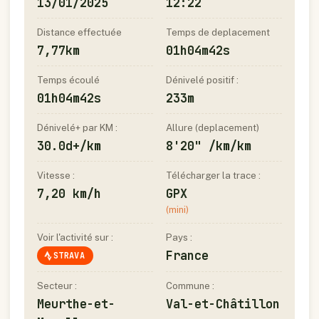
13/01/2025
12:22
Distance effectuée
Temps de deplacement
7,77km
01h04m42s
Temps écoulé
Dénivelé positif :
01h04m42s
233m
Dénivelé+ par KM :
Allure (deplacement)
30.0d+/km
8'20" /km/km
Vitesse :
Télécharger la trace :
7,20 km/h
GPX
(mini)
Voir l'activité sur :
Pays :
France
STRAVA
Secteur :
Commune :
Meurthe-et-
Val-et-Châtillon