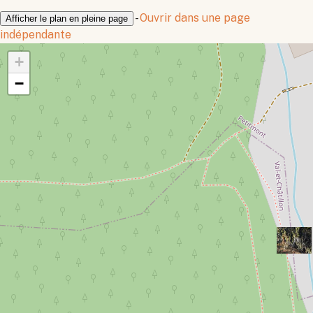
-
Ouvrir dans une page
Afficher le plan en pleine page
indépendante