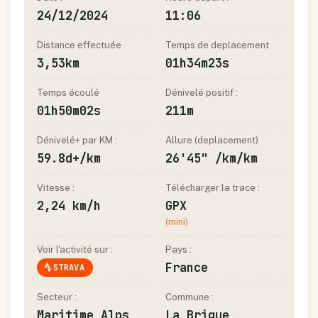
24/12/2024
11:06
Distance effectuée
Temps de deplacement
3,53km
01h34m23s
Temps écoulé
Dénivelé positif :
01h50m02s
211m
Dénivelé+ par KM :
Allure (deplacement)
59.8d+/km
26'45" /km/km
Vitesse :
Télécharger la trace :
2,24 km/h
GPX
(mini)
Voir l'activité sur :
Pays :
France
STRAVA
Secteur :
Commune :
Maritime Alps
La Brigue