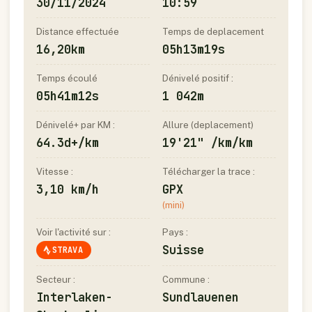
30/11/2024
10:59
Distance effectuée
Temps de deplacement
16,20km
05h13m19s
Temps écoulé
Dénivelé positif :
05h41m12s
1 042m
Dénivelé+ par KM :
Allure (deplacement)
64.3d+/km
19'21" /km/km
Vitesse :
Télécharger la trace :
3,10 km/h
GPX
(mini)
Voir l'activité sur :
Pays :
Suisse
STRAVA
Secteur :
Commune :
Interlaken-
Sundlauenen