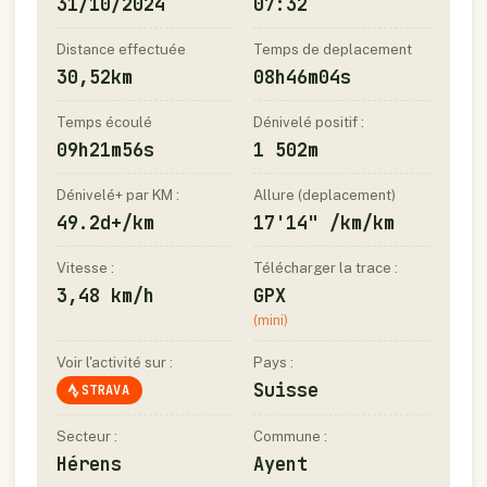
31/10/2024
07:32
Distance effectuée
Temps de deplacement
30,52km
08h46m04s
Temps écoulé
Dénivelé positif :
09h21m56s
1 502m
Dénivelé+ par KM :
Allure (deplacement)
49.2d+/km
17'14" /km/km
Vitesse :
Télécharger la trace :
3,48 km/h
GPX
(mini)
Voir l'activité sur :
Pays :
Suisse
STRAVA
Secteur :
Commune :
Hérens
Ayent