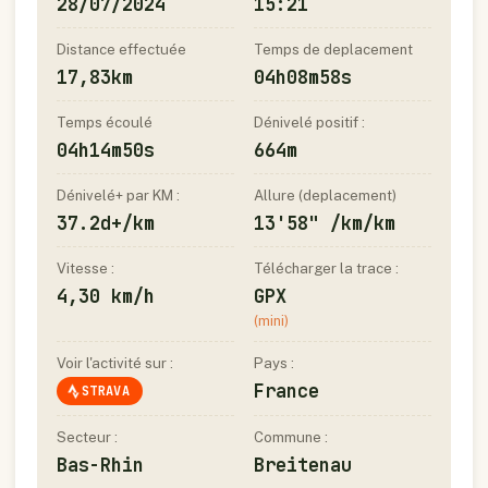
28/07/2024
15:21
Distance effectuée
Temps de deplacement
17,83km
04h08m58s
Temps écoulé
Dénivelé positif :
04h14m50s
664m
Dénivelé+ par KM :
Allure (deplacement)
37.2d+/km
13'58" /km/km
Vitesse :
Télécharger la trace :
4,30 km/h
GPX
(mini)
Voir l'activité sur :
Pays :
France
STRAVA
Secteur :
Commune :
Bas-Rhin
Breitenau