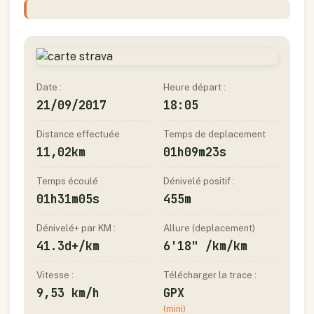
Date :
Heure départ :
21/09/2017
18:05
Distance effectuée
Temps de deplacement
11,02km
01h09m23s
Temps écoulé
Dénivelé positif :
01h31m05s
455m
Dénivelé+ par KM :
Allure (deplacement)
41.3d+/km
6'18" /km/km
Vitesse :
Télécharger la trace :
9,53 km/h
GPX
(mini)