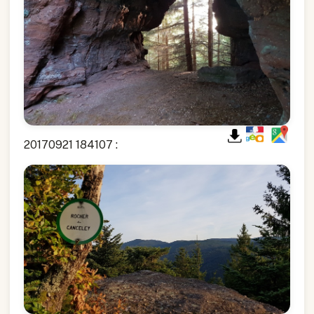
20170921 184107 :