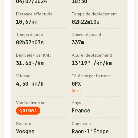
04/07/2024
18:50
Distance effectuée
Temps de deplacement
10,67km
02h22m10s
Temps écoulé
Dénivelé positif :
02h37m07s
337m
Dénivelé+ par KM :
Allure (deplacement)
31.6d+/km
13'19" /km/km
Vitesse :
Télécharger la trace :
4,50 km/h
GPX
(mini)
Voir l'activité sur :
Pays :
France
STRAVA
Secteur :
Commune :
Vosges
Raon-l'Étape