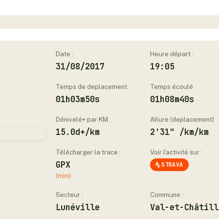
Date :
Heure départ :
31/08/2017
19:05
Temps de deplacement
Temps écoulé
01h03m50s
01h08m40s
Dénivelé+ par KM :
Allure (deplacement)
15.0d+/km
2'31" /km/km
Télécharger la trace :
Voir l'activité sur :
GPX
STRAVA
(mini)
Secteur :
Commune :
Lunéville
Val-et-Châtill