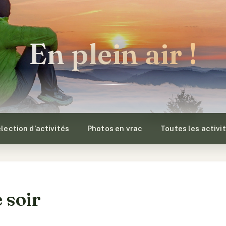
En plein air !
lection d’activités
Photos en vrac
Toutes les activi
e soir