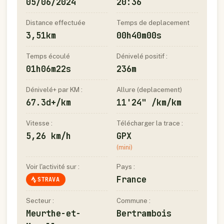
05/06/2024
20:36
Distance effectuée
Temps de deplacement
3,51km
00h40m00s
Temps écoulé
Dénivelé positif :
01h06m22s
236m
Dénivelé+ par KM :
Allure (deplacement)
67.3d+/km
11'24" /km/km
Vitesse :
Télécharger la trace :
5,26 km/h
GPX
(mini)
Voir l'activité sur :
Pays :
France
STRAVA
Secteur :
Commune :
Meurthe-et-
Bertrambois