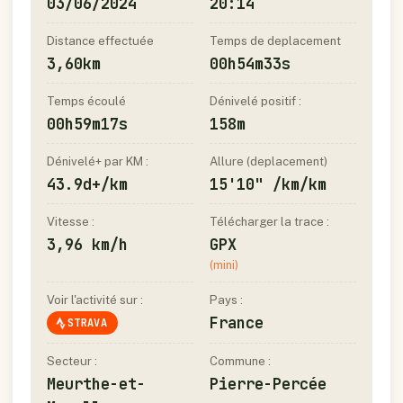
03/06/2024
20:14
Distance effectuée
Temps de deplacement
3,60km
00h54m33s
Temps écoulé
Dénivelé positif :
00h59m17s
158m
Dénivelé+ par KM :
Allure (deplacement)
43.9d+/km
15'10" /km/km
Vitesse :
Télécharger la trace :
3,96 km/h
GPX
(mini)
Voir l'activité sur :
Pays :
France
STRAVA
Secteur :
Commune :
Meurthe-et-
Pierre-Percée