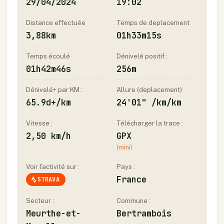
29/04/2024
19:02
Distance effectuée
Temps de deplacement
3,88km
01h33m15s
Temps écoulé
Dénivelé positif :
01h42m46s
256m
Dénivelé+ par KM :
Allure (deplacement)
65.9d+/km
24'01" /km/km
Vitesse :
Télécharger la trace :
2,50 km/h
GPX
(mini)
Voir l'activité sur :
Pays :
France
STRAVA
Secteur :
Commune :
Meurthe-et-
Bertrambois