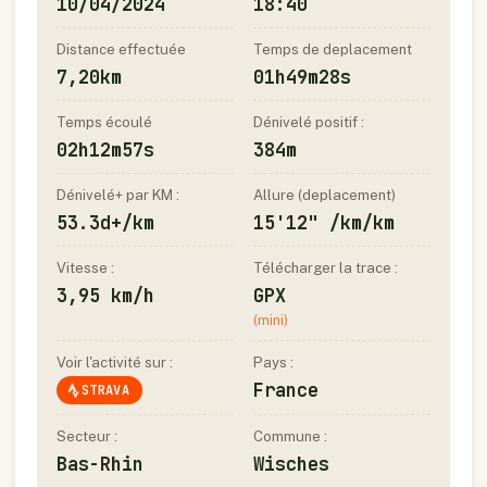
10/04/2024
18:40
Distance effectuée
Temps de deplacement
7,20km
01h49m28s
Temps écoulé
Dénivelé positif :
02h12m57s
384m
Dénivelé+ par KM :
Allure (deplacement)
53.3d+/km
15'12" /km/km
Vitesse :
Télécharger la trace :
3,95 km/h
GPX
(mini)
Voir l'activité sur :
Pays :
France
STRAVA
Secteur :
Commune :
Bas-Rhin
Wisches