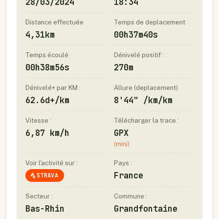
28/03/2024
18:34
Distance effectuée
Temps de deplacement
4,31km
00h37m40s
Temps écoulé
Dénivelé positif :
00h38m56s
270m
Dénivelé+ par KM :
Allure (deplacement)
62.6d+/km
8'44" /km/km
Vitesse :
Télécharger la trace :
6,87 km/h
GPX
(mini)
Voir l'activité sur :
Pays :
France
STRAVA
Secteur :
Commune :
Bas-Rhin
Grandfontaine