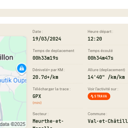
Date :
Heure départ :
19/03/2024
12:20
Temps de deplacement
Temps écoulé
00h33m19s
00h34m47s
Dénivelé+ par KM :
Allure (deplacement)
20.7d+/km
14'40" /km/km
Télécharger la trace :
Voir l'activité sur :
GPX
STRAVA
(mini)
Secteur :
Commune :
Meurthe-et-
Val-et-Châtill