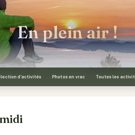
En plein air !
lection d’activités
Photos en vrac
Toutes les activi
 midi