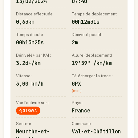
15/02/2024
07:40
Distance effectuée
Temps de deplacement
0,63km
00h12m31s
Temps écoulé
Dénivelé positif :
00h13m25s
2m
Dénivelé+ par KM :
Allure (deplacement)
3.2d+/km
19'59" /km/km
Vitesse :
Télécharger la trace :
3,00 km/h
GPX
(mini)
Voir l'activité sur :
Pays :
France
STRAVA
Secteur :
Commune :
Meurthe-et-
Val-et-Châtillon