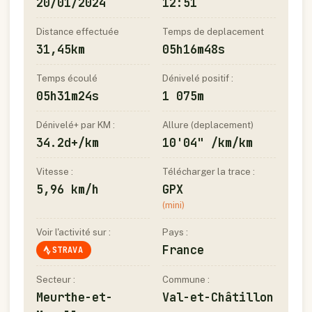
20/01/2024
12:51
Distance effectuée
Temps de deplacement
31,45km
05h16m48s
Temps écoulé
Dénivelé positif :
05h31m24s
1 075m
Dénivelé+ par KM :
Allure (deplacement)
34.2d+/km
10'04" /km/km
Vitesse :
Télécharger la trace :
5,96 km/h
GPX
(mini)
Voir l'activité sur :
Pays :
France
STRAVA
Secteur :
Commune :
Meurthe-et-
Val-et-Châtillon