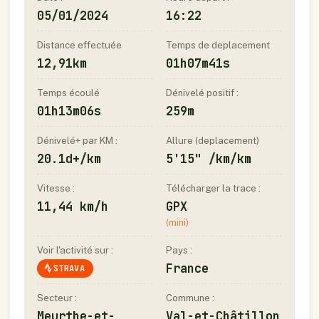
05/01/2024
16:22
Distance effectuée
Temps de deplacement
12,91km
01h07m41s
Temps écoulé
Dénivelé positif :
01h13m06s
259m
Dénivelé+ par KM :
Allure (deplacement)
20.1d+/km
5'15" /km/km
Vitesse :
Télécharger la trace :
11,44 km/h
GPX
(mini)
Voir l'activité sur :
Pays :
France
STRAVA
Secteur :
Commune :
Meurthe-et-
Val-et-Châtillon