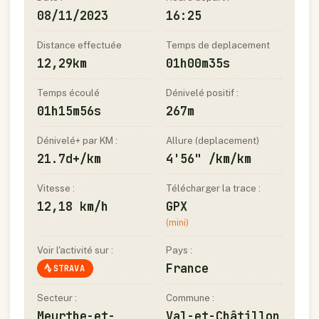
08/11/2023
16:25
Distance effectuée
Temps de deplacement
12,29km
01h00m35s
Temps écoulé
Dénivelé positif :
01h15m56s
267m
Dénivelé+ par KM :
Allure (deplacement)
21.7d+/km
4'56" /km/km
Vitesse :
Télécharger la trace :
12,18 km/h
GPX
(mini)
Voir l'activité sur :
Pays :
France
STRAVA
Secteur :
Commune :
Meurthe-et-
Val-et-Châtillon