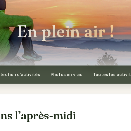
En plein air !
lection d’activités
Photos en vrac
Toutes les activi
s l’après-midi