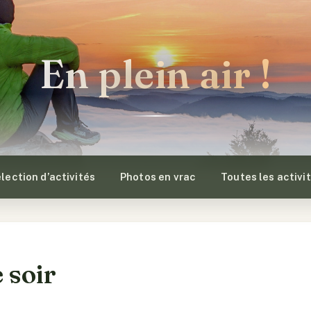
En plein air !
lection d’activités
Photos en vrac
Toutes les activi
e soir