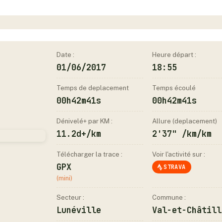
Date :
Heure départ :
01/06/2017
18:55
Temps de deplacement
Temps écoulé
00h42m41s
00h42m41s
Dénivelé+ par KM :
Allure (deplacement)
11.2d+/km
2'37" /km/km
Télécharger la trace :
Voir l'activité sur :
GPX
STRAVA
(mini)
Secteur :
Commune :
Lunéville
Val-et-Châtill