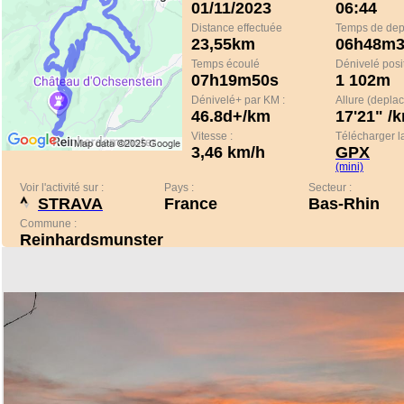
01/11/2023
06:44
Distance effectuée
Temps de de
23,55km
06h48m3
Temps écoulé
Dénivelé positi
07h19m50s
1 102m
Dénivelé+ par KM :
Allure (depla
46.8d+/km
17'21" /
Vitesse :
Télécharger la
3,46 km/h
GPX
(mini)
Voir l'activité sur :
Pays :
Secteur :
STRAVA
France
Bas-Rhin
Commune :
Reinhardsmunster