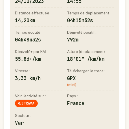
24/10/2023
14:55
Distance effectuée
Temps de deplacement
14,20km
04h15m52s
Temps écoulé
Dénivelé positif :
04h48m32s
792m
Dénivelé+ par KM :
Allure (deplacement)
55.8d+/km
18'01" /km/km
Vitesse :
Télécharger la trace :
3,33 km/h
GPX
(mini)
Voir l'activité sur :
Pays :
France
STRAVA
Secteur :
Var