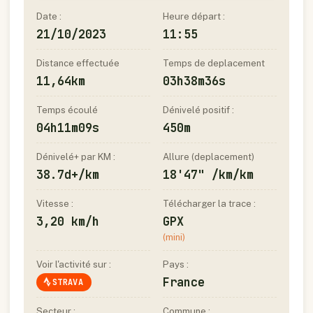
Date :
Heure départ :
21/10/2023
11:55
Distance effectuée
Temps de deplacement
11,64km
03h38m36s
Temps écoulé
Dénivelé positif :
04h11m09s
450m
Dénivelé+ par KM :
Allure (deplacement)
38.7d+/km
18'47" /km/km
Vitesse :
Télécharger la trace :
3,20 km/h
GPX
(mini)
Voir l'activité sur :
Pays :
France
STRAVA
Secteur :
Commune :