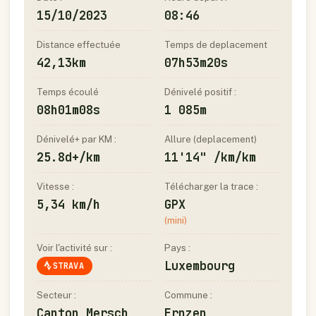
15/10/2023
08:46
Distance effectuée
Temps de deplacement
42,13km
07h53m20s
Temps écoulé
Dénivelé positif :
08h01m08s
1 085m
Dénivelé+ par KM :
Allure (deplacement)
25.8d+/km
11'14" /km/km
Vitesse :
Télécharger la trace :
5,34 km/h
GPX
(mini)
Voir l'activité sur :
Pays :
Luxembourg
STRAVA
Secteur :
Commune :
Canton Mersch
Ernzen