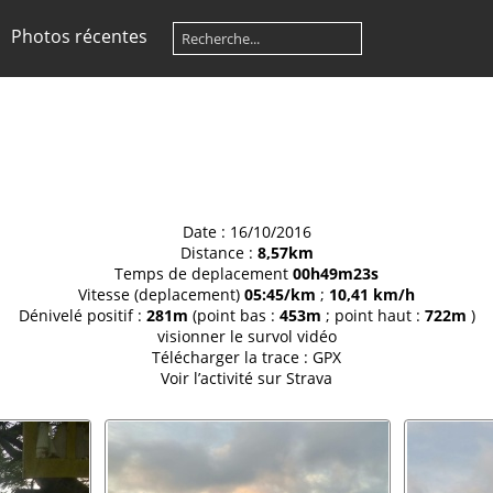
Photos récentes
Date :
16/10/2016
Distance :
8,57km
Temps de deplacement
00h49m23s
Vitesse (deplacement)
05:45/km
;
10,41 km/h
Dénivelé positif :
281m
(point bas :
453m
; point haut :
722m
)
visionner le
survol vidéo
Télécharger la trace :
GPX
Voir l’activité sur
Strava