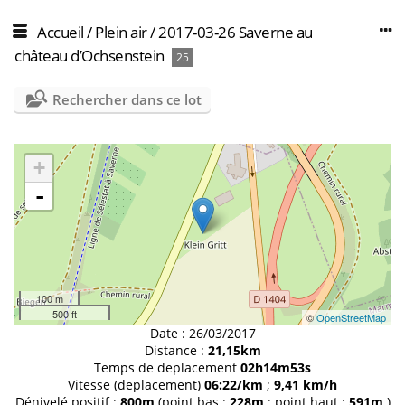
Accueil
/
Plein air
/
2017-03-26 Saverne au
château d’Ochsenstein
25
Rechercher dans ce lot
+
-
100 m
500 ft
©
OpenStreetMap
Date :
26/03/2017
Distance :
21,15km
Temps de deplacement
02h14m53s
Vitesse (deplacement)
06:22/km
;
9,41 km/h
Dénivelé positif :
800m
(point bas :
228m
; point haut :
591m
)