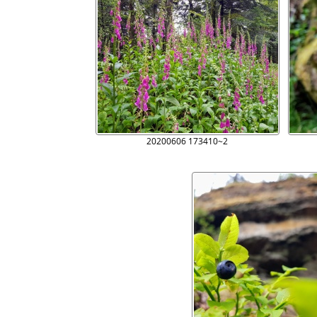
20200606 173410~2