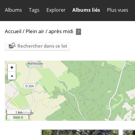
Albums
Tags
Explorer
Albums liés
Plus vues
Accueil
/
Plein air
/
après midi
7
Rechercher dans ce lot
+
-
1 km
3000 ft