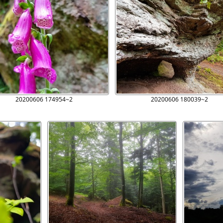
20200606 174954~2
20200606 180039~2