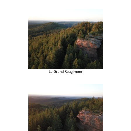
Le Grand Rougimont