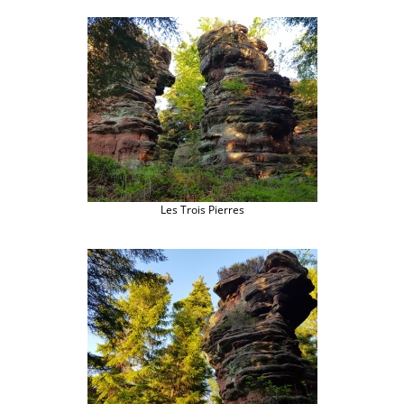
Les Trois Pierres