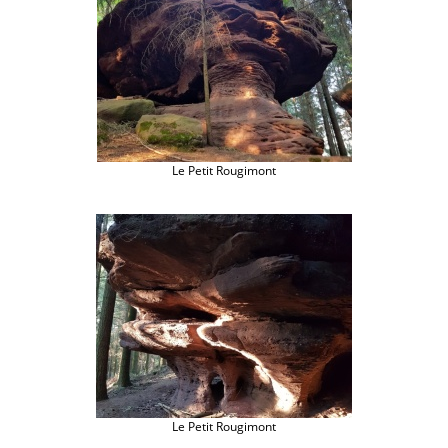
Le Petit Rougimont
Le Petit Rougimont