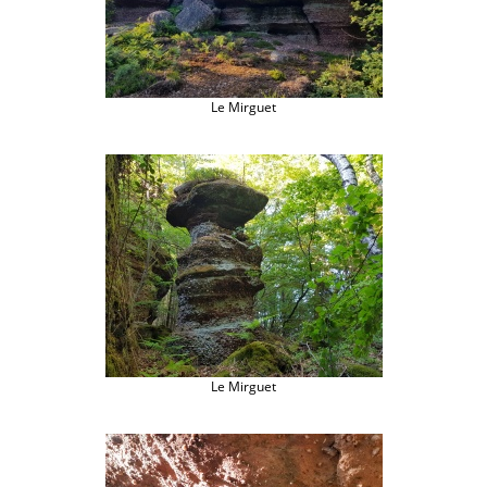
Le Mirguet
Le Mirguet