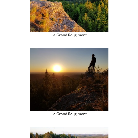
Le Grand Rougimont
Le Grand Rougimont