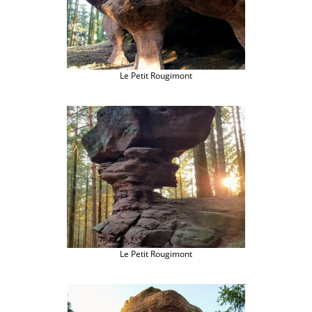
Le Petit Rougimont
Le Petit Rougimont