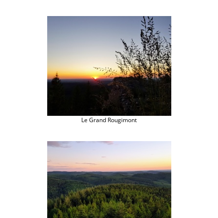
Le Grand Rougimont