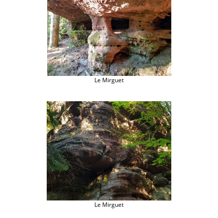
Le Mirguet
Le Mirguet