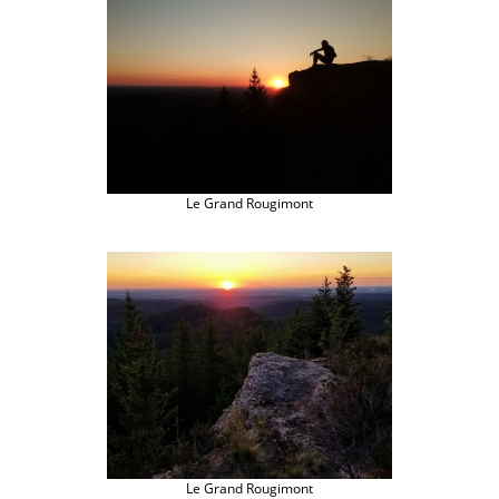
Le Grand Rougimont
Le Grand Rougimont