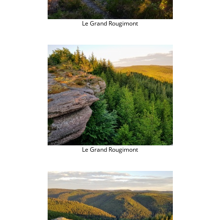
Le Grand Rougimont
Le Grand Rougimont