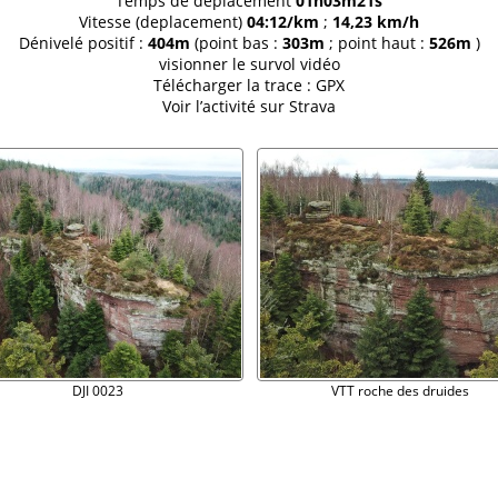
Temps de deplacement
01h03m21s
Vitesse (deplacement)
04:12/km
;
14,23 km/h
Dénivelé positif :
404m
(point bas :
303m
; point haut :
526m
)
visionner le
survol vidéo
Télécharger la trace :
GPX
Voir l’activité sur
Strava
DJI 0023
VTT roche des druides