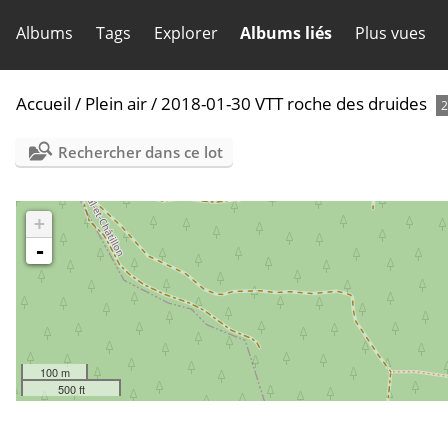
Albums
Tags
Explorer
Albums liés
Plus vues
Accueil
/
Plein air
/
2018-01-30 VTT roche des druides
2
Rechercher dans ce lot
+
-
100 m
500 ft