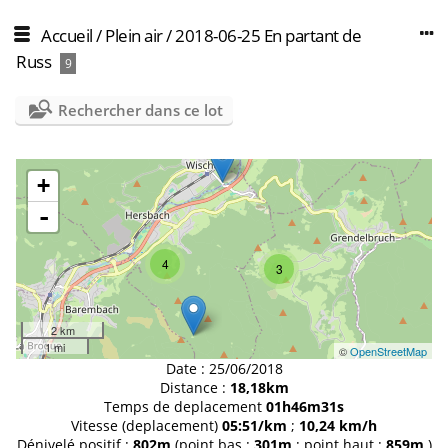
Accueil
/
Plein air
/
2018-06-25 En partant de
Russ
9
Rechercher dans ce lot
+
-
4
3
2 km
1 mi
©
OpenStreetMap
Date :
25/06/2018
Distance :
18,18km
Temps de deplacement
01h46m31s
Vitesse (deplacement)
05:51/km
;
10,24 km/h
Dénivelé positif :
802m
(point bas :
301m
; point haut :
859m
)