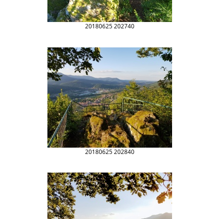
20180625 202740
20180625 202840